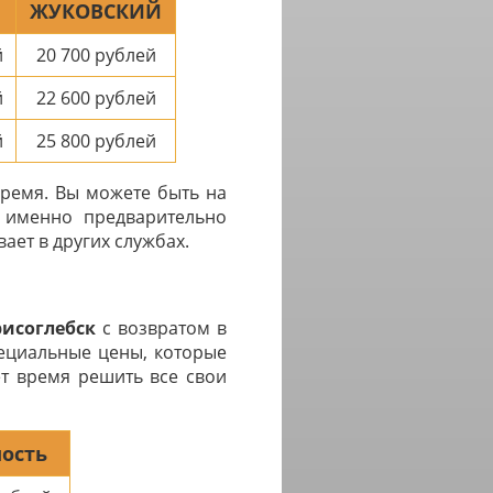
ЖУКОВСКИЙ
й
20 700
рублей
й
22 600
рублей
й
25 800
рублей
время. Вы можете быть на
с именно предварительно
ает в других службах.
исоглебск
с возвратом в
пециальные цены, которые
ет время решить все свои
ость