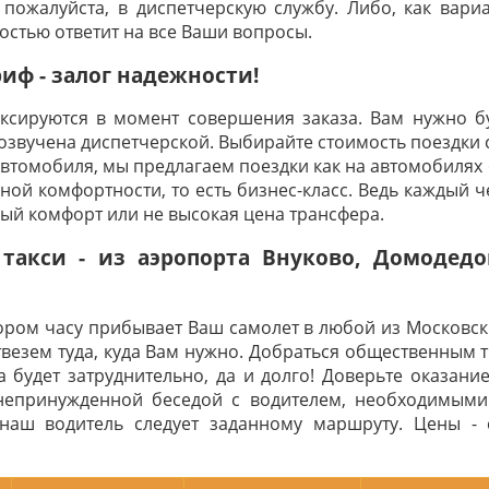
 пожалуйста, в диспетчерскую службу. Либо, как вариа
ностью ответит на все Ваши вопросы.
ф - залог надежности!
иксируются в момент совершения заказа. Вам нужно бу
 озвучена диспетчерской. Выбирайте стоимость поездки 
автомобиля, мы предлагаем поездки как на автомобилях с
ой комфортности, то есть бизнес-класс. Ведь каждый че
ный комфорт или не высокая цена трансфера.
 такси - из аэропорта Внуково, Домодед
тором часу прибывает Ваш самолет в любой из Московск
твезем туда, куда Вам нужно. Добраться общественным 
 будет затруднительно, да и долго! Доверьте оказание
непринужденной беседой с водителем, необходимыми
наш водитель следует заданному маршруту. Цены -