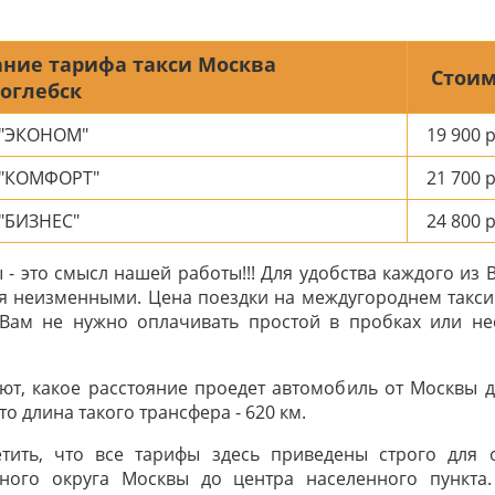
ние тарифа такси Москва
Стоим
оглебск
 "ЭКОНОМ"
19 900
р
 "КОМФОРТ"
21 700
р
"БИЗНЕС"
24 800
р
- это смысл нашей работы!!! Для удобства каждого из 
я неизменными. Цена поездки на междугороднем такси
 Вам не нужно оплачивать простой в пробках или н
ют, какое расстояние проедет автомобиль от Москвы д
о длина такого трансфера - 620 км.
тить, что все тарифы здесь приведены строго для
ного округа Москвы до центра населенного пункта