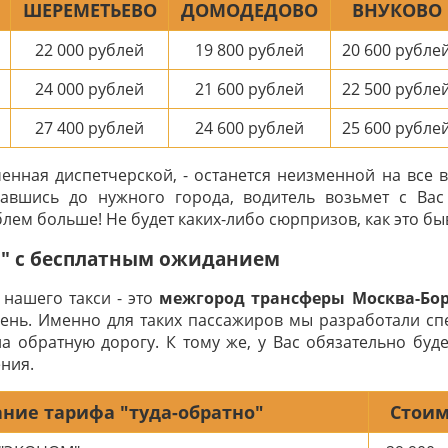
ШЕРЕМЕТЬЕВО
ДОМОДЕДОВО
ВНУКОВО
22 000
рублей
19 800
рублей
20 600
рубле
24 000
рублей
21 600
рублей
22 500
рубле
27 400
рублей
24 600
рублей
25 600
рубле
ченная диспетчерской, - останется неизменной на все 
авшись до нужного города, водитель возьмет с Ва
лем больше! Не будет каких-либо сюрпризов, как это быв
о" с бесплатным ожиданием
нашего такси - это
межгород трансферы Москва-Бор
день. Именно для таких пассажиров мы разработали с
а обратную дорогу. К тому же, у Вас обязательно буд
ния.
ние тарифа "туда-обратно"
Стоим