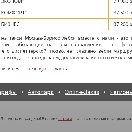
 "ЭКОНОМ"
29 900
р
 "КОМФОРТ"
32 600
р
"БИЗНЕС"
37 200
р
на такси Москва-Борисоглебск вместе с нами - это 
ители, работающие на этом направлении, - професс
те с диспетчерской, позволяет слажено вести маршру
 никогда не опаздываем, доставляя клиента в нужное ме
такси в
Воронежскую область
арифы
•
Автопарк
•
Online-Заказ
•
Регион
Доступно и правдиво! В наших
статьях
- только полезная информация.