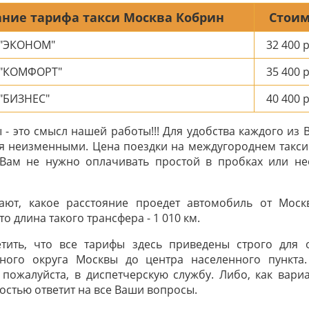
ние тарифа такси Москва Кобрин
Стоим
 "ЭКОНОМ"
32 400
р
 "КОМФОРТ"
35 400
р
"БИЗНЕС"
40 400
р
- это смысл нашей работы!!! Для удобства каждого из 
я неизменными. Цена поездки на междугороднем такси
 Вам не нужно оплачивать простой в пробках или н
ают, какое расстояние проедет автомобиль от Мос
о длина такого трансфера - 1 010 км.
тить, что все тарифы здесь приведены строго для
ного округа Москвы до центра населенного пункта
 пожалуйста, в диспетчерскую службу. Либо, как вариа
ностью ответит на все Ваши вопросы.