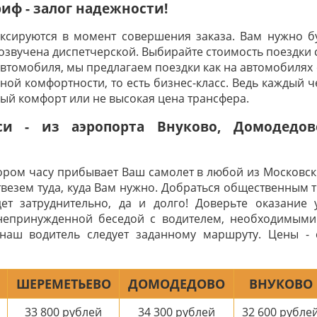
ф - залог надежности!
иксируются в момент совершения заказа. Вам нужно бу
 озвучена диспетчерской. Выбирайте стоимость поездки 
автомобиля, мы предлагаем поездки как на автомобилях с
ой комфортности, то есть бизнес-класс. Ведь каждый че
ный комфорт или не высокая цена трансфера.
и - из аэропорта Внуково, Домодедо
тором часу прибывает Ваш самолет в любой из Московск
твезем туда, куда Вам нужно. Добраться общественным 
т затруднительно, да и долго! Доверьте оказание 
непринужденной беседой с водителем, необходимыми
наш водитель следует заданному маршруту. Цены -
ШЕРЕМЕТЬЕВО
ДОМОДЕДОВО
ВНУКОВО
33 800
рублей
34 300
рублей
32 600
рубле