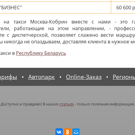
"БИЗНЕС"
60 600
р
 на такси Москва-Кобрин вместе с нами - это г
ители, работающие на этом направлении, - професс
те с диспетчерской, позволяет слажено вести маршру
 никогда не опаздываем, доставляя клиента в нужное ме
такси в
Республику Беларусь
арифы
•
Автопарк
•
Online-Заказ
•
Регион
Доступно и правдиво! В наших
статьях
- только полезная информация.