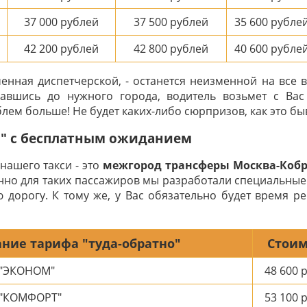
37 000
рублей
37 500
рублей
35 600
рубле
42 200
рублей
42 800
рублей
40 600
рубле
ченная диспетчерской, - останется неизменной на все 
авшись до нужного города, водитель возьмет с Ва
лем больше! Не будет каких-либо сюрпризов, как это быв
о" с бесплатным ожиданием
нашего такси - это
межгород трансферы Москва-Коб
енно для таких пассажиров мы разработали специальные
 дорогу. К тому же, у Вас обязательно будет время р
ние тарифа "туда-обратно"
Стоим
 "ЭКОНОМ"
48 600
р
 "КОМФОРТ"
53 100
р