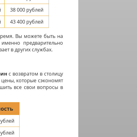
й
38 000
рублей
й
43 400
рублей
время. Вы можете быть на
с именно предварительно
ает в других службах.
рин
с возвратом в столицу
 цены, которые сэкономят
ешить все свои вопросы в
ость
ублей
ублей