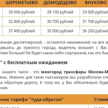
ШЕРЕМЕТЬЕВО
ДОМОДЕДОВО
ВНУКОВО
30 000
рублей
28 100
рублей
29 000
рубле
32 800
рублей
30 700
рублей
31 700
рубле
37 400
рублей
35 000
рублей
36 200
рубле
ченная диспетчерской, - останется неизменной на все 
авшись до нужного города, водитель возьмет с Ва
лем больше! Не будет каких-либо сюрпризов, как это быв
о" с бесплатным ожиданием
 нашего такси - это
межгород трансферы Москва-М
день. Именно для таких пассажиров мы разработали с
а обратную дорогу. К тому же, у Вас обязательно буд
ния.
ние тарифа "туда-обратно"
Стоим