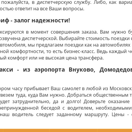
 пожалуйста, в диспетчерскую службу. Либо, как вариа
ностью ответит на все Ваши вопросы.
ф - залог надежности!
иксируются в момент совершения заказа. Вам нужно бу
 озвучена диспетчерской. Выбирайте стоимость поездки 
автомобиля, мы предлагаем поездки как на автомобилях с
ой комфортности, то есть бизнес-класс. Ведь каждый че
ный комфорт или не высокая цена трансфера.
акси - из аэропорта Внуково, Домодедо
тором часу прибывает Ваш самолет в любой из Московск
твезем туда, куда Вам нужно. Добраться общественным 
дет затруднительно, да и долго! Доверьте оказание 
непринужденной беседой с водителем, необходимыми
наш водитель следует заданному маршруту. Цены -