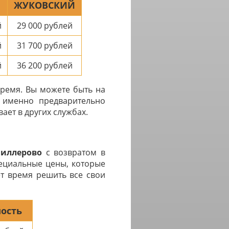
ЖУКОВСКИЙ
й
29 000
рублей
й
31 700
рублей
й
36 200
рублей
время. Вы можете быть на
с именно предварительно
ает в других службах.
иллерово
с возвратом в
пециальные цены, которые
ет время решить все свои
ость