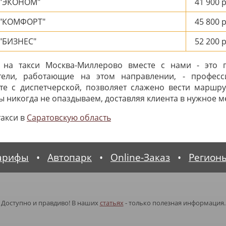
 "ЭКОНОМ"
41 900
р
 "КОМФОРТ"
45 800
р
"БИЗНЕС"
52 200
р
 на такси Москва-Миллерово вместе с нами - это г
ители, работающие на этом направлении, - професс
те с диспетчерской, позволяет слажено вести маршру
 никогда не опаздываем, доставляя клиента в нужное ме
такси в
Саратовскую область
арифы
•
Автопарк
•
Online-Заказ
•
Регион
Доступно и правдиво! В наших
статьях
- только полезная информация.