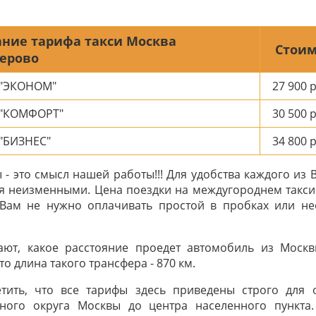
ние тарифа такси Москва
Стоим
ерово
 "ЭКОНОМ"
27 900
р
 "КОМФОРТ"
30 500
р
"БИЗНЕС"
34 800
р
- это смысл нашей работы!!! Для удобства каждого из 
я неизменными. Цена поездки на междугороднем такси
 Вам не нужно оплачивать простой в пробках или н
ают, какое расстояние проедет автомобиль из Моск
о длина такого трансфера - 870 км.
тить, что все тарифы здесь приведены строго для
ного округа Москвы до центра населенного пункта