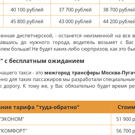
40 100
рублей
37 700
рублей
38 700
рубле
45 800
рублей
43 000
рублей
44 200
рубле
ченная диспетчерской, - останется неизменной на все 
авшись до нужного города, водитель возьмет с Ва
лем больше! Не будет каких-либо сюрпризов, как это быв
о" с бесплатным ожиданием
нашего такси - это
межгород трансферы Москва-Пуга
енно для таких пассажиров мы разработали специальные
 дорогу. К тому же, у Вас обязательно будет время р
ние тарифа "туда-обратно"
Стоим
 "ЭКОНОМ"
51 900
р
 "КОМФОРТ"
56 700
р