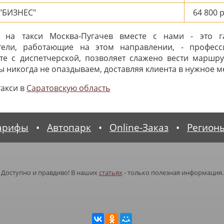
"БИЗНЕС"
64 800
р
 на такси Москва-Пугачев вместе с нами - это г
ители, работающие на этом направлении, - професс
те с диспетчерской, позволяет слажено вести маршру
 никогда не опаздываем, доставляя клиента в нужное ме
такси в
Саратовскую область
арифы
•
Автопарк
•
Online-Заказ
•
Регион
Доступно и правдиво! В наших
статьях
- только полезная информация.