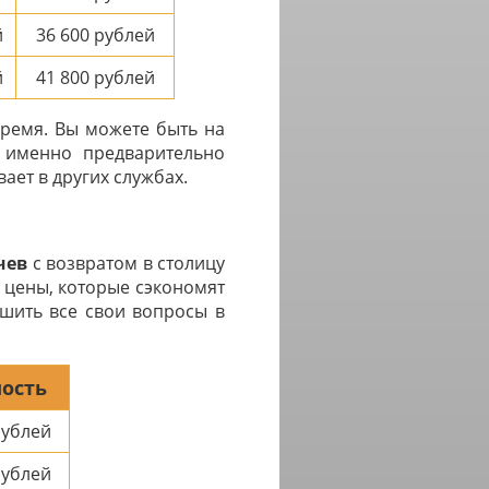
й
36 600
рублей
й
41 800
рублей
время. Вы можете быть на
с именно предварительно
ает в других службах.
чев
с возвратом в столицу
 цены, которые сэкономят
ешить все свои вопросы в
ость
ублей
ублей