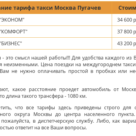
ние тарифа такси Москва Пугачев
Стоим
 "ЭКОНОМ"
34 600
р
 "КОМФОРТ"
37 800
р
"БИЗНЕС"
43 200
р
- это смысл нашей работы!!! Для удобства каждого из 
я неизменными. Цена поездки на междугороднем такси
 Вам не нужно оплачивать простой в пробках или н
ают, какое расстояние проедет автомобиль от Моск
о длина такого трансфера - 1080 км.
тить, что все тарифы здесь приведены строго для
ного округа Москвы до центра населенного пункта
 пожалуйста, в диспетчерскую службу. Либо, как вариа
ностью ответит на все Ваши вопросы.