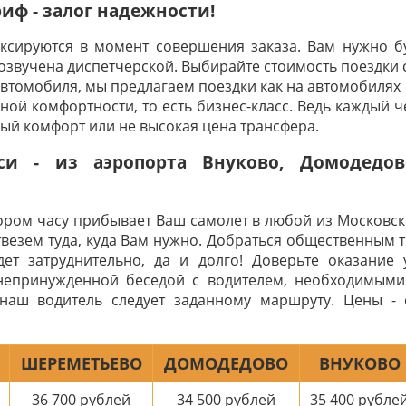
ф - залог надежности!
иксируются в момент совершения заказа. Вам нужно бу
 озвучена диспетчерской. Выбирайте стоимость поездки 
автомобиля, мы предлагаем поездки как на автомобилях с
ой комфортности, то есть бизнес-класс. Ведь каждый че
ный комфорт или не высокая цена трансфера.
си - из аэропорта Внуково, Домодедо
тором часу прибывает Ваш самолет в любой из Московск
твезем туда, куда Вам нужно. Добраться общественным 
ет затруднительно, да и долго! Доверьте оказание 
непринужденной беседой с водителем, необходимыми
наш водитель следует заданному маршруту. Цены -
ШЕРЕМЕТЬЕВО
ДОМОДЕДОВО
ВНУКОВО
36 700
рублей
34 500
рублей
35 400
рубле