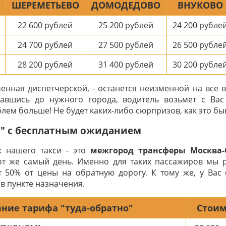
ШЕРЕМЕТЬЕВО
ДОМОДЕДОВО
ВНУКОВО
22 600
рублей
25 200
рублей
24 200
рубле
24 700
рублей
27 500
рублей
26 500
рубле
28 200
рублей
31 400
рублей
30 200
рубле
ченная диспетчерской, - останется неизменной на все 
авшись до нужного города, водитель возьмет с Ва
лем больше! Не будет каких-либо сюрпризов, как это быв
о" с бесплатным ожиданием
к нашего такси - это
межгород трансферы Москва-С
тот же самый день. Именно для таких пассажиров мы 
т 50% от цены на обратную дорогу. К тому же, у Вас 
в пункте назначения.
ние тарифа "туда-обратно"
Стоим