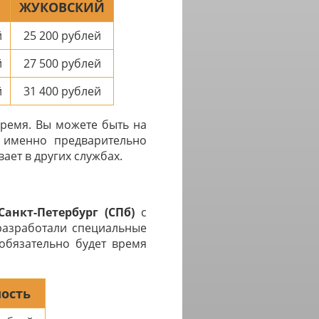
ЖУКОВСКИЙ
й
25 200
рублей
й
27 500
рублей
й
31 400
рублей
время. Вы можете быть на
с именно предварительно
ает в других службах.
анкт-Петербург (СПб)
с
разработали специальные
обязательно будет время
ость