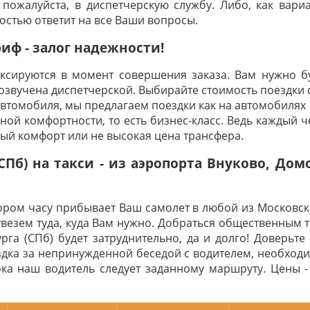
 пожалуйста, в диспетчерскую службу. Либо, как вариа
ностью ответит на все Ваши вопросы.
ф - залог надежности!
иксируются в момент совершения заказа. Вам нужно бу
 озвучена диспетчерской. Выбирайте стоимость поездки 
автомобиля, мы предлагаем поездки как на автомобилях с
ой комфортности, то есть бизнес-класс. Ведь каждый че
ный комфорт или не высокая цена трансфера.
(СПб) на такси - из аэропорта Внуково, До
тором часу прибывает Ваш самолет в любой из Московск
твезем туда, куда Вам нужно. Добраться общественным 
рга (СПб) будет затруднительно, да и долго! Доверьте 
дка за непринужденной беседой с водителем, необход
ока наш водитель следует заданному маршруту. Цены -