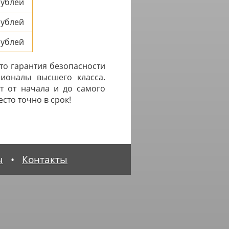
ублей
ублей
ублей
это гарантия безопасности
сионалы высшего класса.
т от начала и до самого
сто точно в срок!
ы
•
Контакты