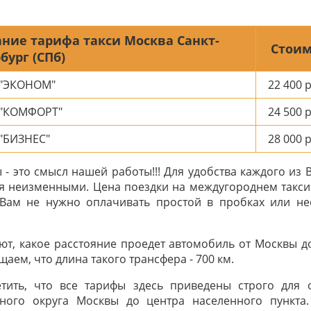
ние тарифа такси Москва Санкт-
Стоим
бург (СПб)
 "ЭКОНОМ"
22 400
р
 "КОМФОРТ"
24 500
р
"БИЗНЕС"
28 000
р
- это смысл нашей работы!!! Для удобства каждого из 
я неизменными. Цена поездки на междугороднем такси
 Вам не нужно оплачивать простой в пробках или н
т, какое расстояние проедет автомобиль от Москвы до
аем, что длина такого трансфера - 700 км.
тить, что все тарифы здесь приведены строго для
ного округа Москвы до центра населенного пункта