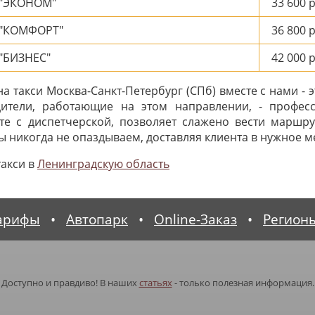
 "ЭКОНОМ"
33 600
р
 "КОМФОРТ"
36 800
р
"БИЗНЕС"
42 000
р
 такси Москва-Санкт-Петербург (СПб) вместе с нами - 
дители, работающие на этом направлении, - профес
те с диспетчерской, позволяет слажено вести маршру
 никогда не опаздываем, доставляя клиента в нужное ме
такси в
Ленинградскую область
арифы
•
Автопарк
•
Online-Заказ
•
Регион
Доступно и правдиво! В наших
статьях
- только полезная информация.