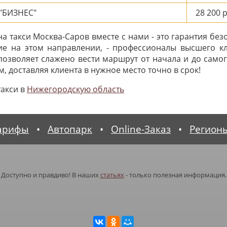
"БИЗНЕС"
28 200
р
 такси Москва-Саров вместе с нами - это гарантия без
ие на этом направлении, - профессионалы высшего кл
 позволяет слажено вести маршрут от начала и до само
, доставляя клиента в нужное место точно в срок!
такси в
Нижегородскую область
арифы
•
Автопарк
•
Online-Заказ
•
Регион
Доступно и правдиво! В наших
статьях
- только полезная информация.