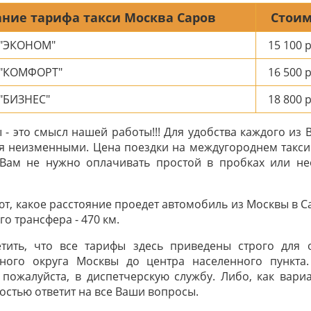
ние тарифа такси Москва Саров
Стоим
 "ЭКОНОМ"
15 100
р
 "КОМФОРТ"
16 500
р
"БИЗНЕС"
18 800
р
- это смысл нашей работы!!! Для удобства каждого из 
я неизменными. Цена поездки на междугороднем такси
 Вам не нужно оплачивать простой в пробках или н
т, какое расстояние проедет автомобиль из Москвы в Са
о трансфера - 470 км.
тить, что все тарифы здесь приведены строго для
ного округа Москвы до центра населенного пункта
 пожалуйста, в диспетчерскую службу. Либо, как вариа
ностью ответит на все Ваши вопросы.