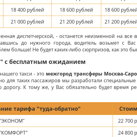
18 400
рублей
18 600
рублей
18 600
рубле
21 000
рублей
21 200
рублей
21 200
рубле
ченная диспетчерской, - останется неизменной на все 
авшись до нужного города, водитель возьмет с Ва
лем больше! Не будет каких-либо сюрпризов, как это быв
о" с бесплатным ожиданием
нашего такси - это
межгород трансферы Москва-Саро
но для таких пассажиров мы разработали специальные
 дорогу. К тому же, у Вас обязательно будет время р
ние тарифа "туда-обратно"
Стоим
 "ЭКОНОМ"
22 700
р
 "КОМФОРТ"
24 800
р