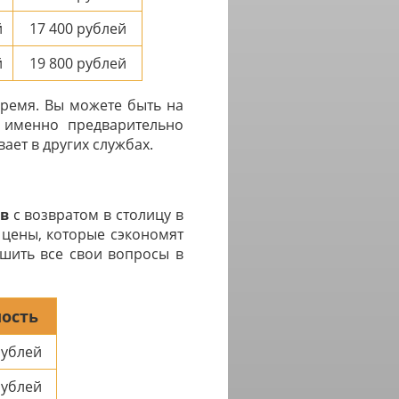
й
17 400
рублей
й
19 800
рублей
время. Вы можете быть на
с именно предварительно
ает в других службах.
в
с возвратом в столицу в
 цены, которые сэкономят
ешить все свои вопросы в
ость
ублей
ублей