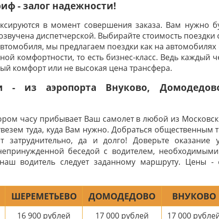
ф - залог надежности!
иксируются в момент совершения заказа. Вам нужно бу
 озвучена диспетчерской. Выбирайте стоимость поездки 
автомобиля, мы предлагаем поездки как на автомобилях с
ой комфортности, то есть бизнес-класс. Ведь каждый че
ный комфорт или не высокая цена трансфера.
и - из аэропорта Внуково, Домодедов
тором часу прибывает Ваш самолет в любой из Московск
твезем туда, куда Вам нужно. Добраться общественным 
 затруднительно, да и долго! Доверьте оказание 
непринужденной беседой с водителем, необходимыми
наш водитель следует заданному маршруту. Цены -
ШЕРЕМЕТЬЕВО
ДОМОДЕДОВО
ВНУКОВО
16 900
рублей
17 000
рублей
17 000
рубле